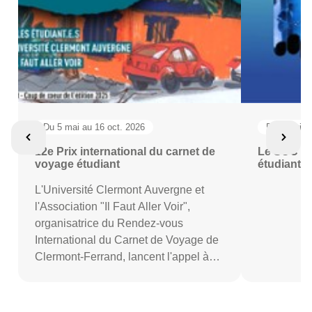
Du 5 mai au 16 oct. 2026
Du 16 juil.
12e Prix international du carnet de
Le SUC re
voyage étudiant
étudiants
L'Université Clermont Auvergne et
l'Association "Il Faut Aller Voir",
organisatrice du Rendez-vous
International du Carnet de Voyage de
Clermont-Ferrand, lancent l'appel à
candidatures pour le 12e Prix
International du Carnet de Voyage
Étudiant.